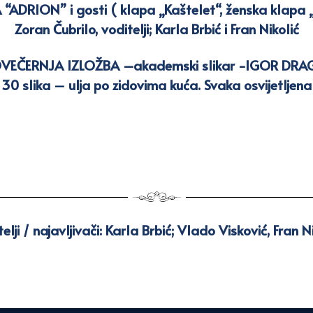
DRION” i gosti ( klapa „Kaštelet“, ženska klapa „F
Zoran Čubrilo, voditelji; Karla Brbić i Fran Nikolić
OVEČERNJA IZLOŽBA –
akademski slikar -IGOR DRA
 30 slika – ulja po zidovima kuća. Svaka osvijetljena
elji / najavljivači: Karla Brbić; Vlado Visković, Fran N