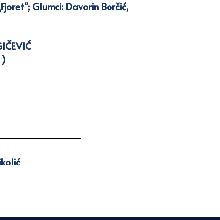
joret“; Glumci: Davorin Borčić,
GIČEVIĆ
 )
ikolić