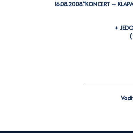
16.08.2008.
“KONCERT – KLAPA “A
+ JED
(
Vodit