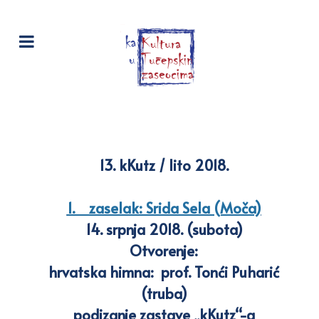
13. kKutz / lito 2018.
1. zaselak: Srida Sela (Moča)
14. srpnja 2018. (subota)
Otvorenje:
hrvatska himna: prof. Tonći Puharić
(truba)
podizanje zastave „kKutz“-a