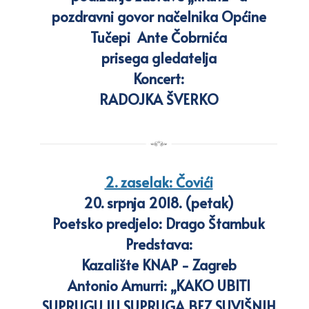
pozdravni govor načelnika Općine
Tučepi Ante Čobrnića
prisega gledatelja
Koncert:
RADOJKA ŠVERKO
2. zaselak: Čovići
20. srpnja 2018. (petak)
Poetsko predjelo: Drago Štambuk
Predstava:
Kazalište KNAP - Zagreb
Antonio Amurri: „KAKO UBITI
SUPRUGU ILI SUPRUGA BEZ SUVIŠNIH