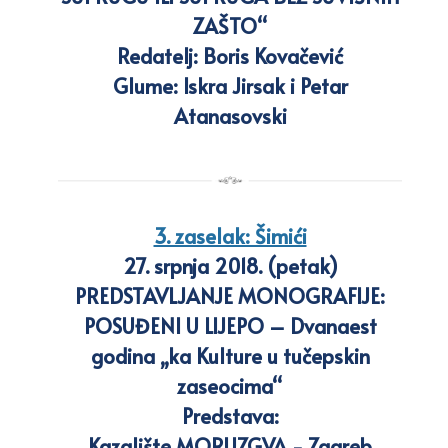
ZAŠTO“
Redatelj: Boris Kovačević
Glume: Iskra Jirsak i Petar
Atanasovski
3. zaselak: Šimići
27. srpnja 2018. (petak)
PREDSTAVLJANJE MONOGRAFIJE:
POSUĐENI U LIJEPO – Dvanaest
godina „ka Kulture u tučepskin
zaseocima“
Predstava:
Kazalište MORUZGVA - Zagreb